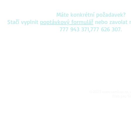
Máte konkrétní požadavek?
Stačí vyplnit
poptávkový formulář
nebo zavolat n
777 943 371,777 626 307.
© 2023
www.sambus.cz
,
Web pro S