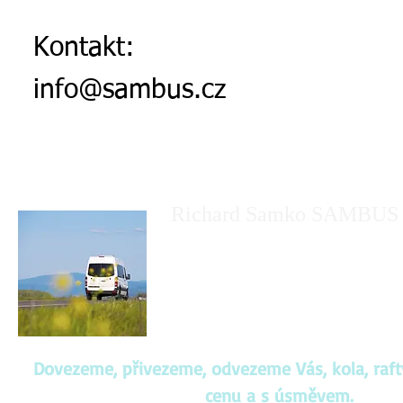
Kontakt:
info@sambus.cz
Richard Samko SAMBUS
Autobusová a osobní doprava je mojí váš
vyjdu vstříc i Vašim přáním. Dovezu Vás 
zábavou, na výlet po Čechách i do zahra
Dovezeme, přivezeme, odvezeme Vás, kola, raft
cenu a s úsměvem.