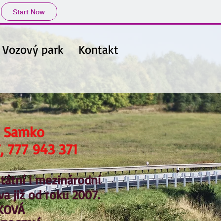
Start Now
Vozový park
Kontakt
d Samko
, 777 943 371
tátní i mezinárodní
a již od roku 2007.
KOVÁ