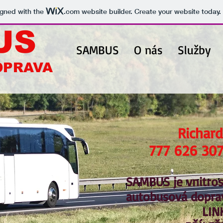
igned with the
.com
website builder. Create your website today.
US
SAMBUS
O nás
Služby
OPRAVA
AVA
Richar
777 626 307
SAMBUS je vnitros
autobusová doprav
LIN